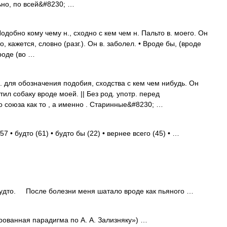
ьно, по всей&#8230; …
 Подобно кому чему н., сходно с кем чем н. Пальто в. моего. Он
то, кажется, словно (разг.). Он в. заболел. • Вроде бы, (вроде
 вроде (во …
 для обозначения подобия, сходства с кем чем нибудь. Он
тил собаку вроде моей. || Без род. употр. перед
о союза как то , а именно . Старинные&#8230; …
 • будто (61) • будто бы (22) • вернее всего (45) • …
будто. После болезни меня шатало вроде как пьяного …
ованная парадигма по А. А. Зализняку») …