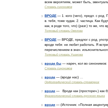
всем вероятиям, может быть, эвентуал
Словарь синонимов
ВРОДЕ
— 1. кого (чего), предл. с род.
3
в. тебя, тоже чудак. 2. частица. Как буд
как, в роде того, что) (разг.) то же, что
Толковый словарь Ожегова
ВРОДЕ
— ВРОДЕ, предлог с род. употр.
4
вроде тебя: не любит работать. Я встре
перечислением в знач. изъяснительног
Толковый словарь Ушакова
вроде бы
— нареч, кол во синонимов: 57
5
Словарь синонимов
вроде
— (вроде нас) …
6
Орфографический словарь-справочник
вроде
— Вроде как (простореч.) как 
7
Фразеологический словарь русского языка
вроде
— (Источник: «Полная акцентуир
8