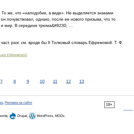
 То же, что «наподобие, в виде». Не выделяется знаками
он почувствовал, однако, после ее нового призыва, что то
на и мир. В середине трюма&#8230; …
I част. разг. см. вроде бы II Толковый словарь Ефремовой. Т. Ф.
зыка Ефремовой
7
8
9
10
11
12
13
ка
,
Реклама на сайте
18+
omla,
Drupal,
WordPress, MODx.