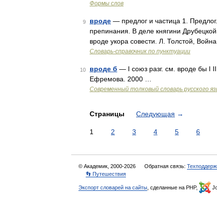
Формы слов
вроде
— предлог и частица 1. Предлог.
9
препинания. В деле княгини Друбецкой 
вроде укора совести. Л. Толстой, Вой
Словарь-справочник по пунктуации
вроде б
— I союз разг. см. вроде бы I I
10
Ефремова. 2000 …
Современный толковый словарь русского я
Страницы
Следующая
→
1
2
3
4
5
6
© Академик, 2000-2026
Обратная связь:
Техподдерж
👣 Путешествия
Экспорт словарей на сайты
, сделанные на PHP,
Jo