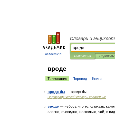
Словари и энциклоп
academic.ru
Толкования
Переводы
вроде
Толкование
Перевод
Книги
вроде бы
— вроде бы …
1
Орфографический словарь-справочник
вроде
— небось, что то, слыхать, каже
2
словно, очевидно, несколько, чай, в ви